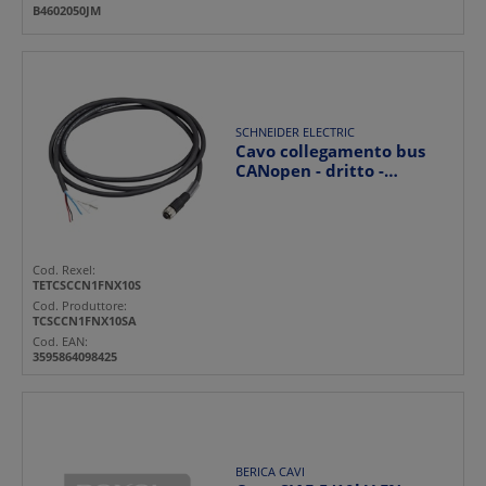
B4602050JM
SCHNEIDER ELECTRIC
Cavo collegamento bus
CANopen - dritto -
connettore femmina M12-
A...
Cod. Rexel:
TETCSCCN1FNX10S
Cod. Produttore:
TCSCCN1FNX10SA
Cod. EAN:
3595864098425
BERICA CAVI