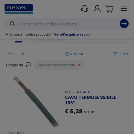
Rexel
/ Prodotti /
Cavi
/
Cavi per Termocoppie
•
Conosci il codice prodotto?
Vai all'acquisto rapido
PRODOTTI
SCOPRI DI PIÙ
19 risultati
Risultati
Filtri
Categoria
cavi per termocoppie
Mostra
NOTIFIER ITALIA
Ordina per
CAVO TERMOSENSIBILE
105°
€ 5,28
x 1 m
Cod. Rexel: