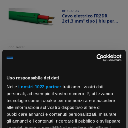
BERICA CAVI
Cavo elettrico FR2DR
2x1,3 mm² tipo J blu per
installazioni domes...
Cod. Rexel:
CSB4602130JM
Cod. Produttore:
B4602130JM
Uso responsabile dei dati
Noi e
i nostri 1022 partner
trattiamo i vostri dati
BERICA CAVI
personali, ad esempio il vostro numero IP, utilizzando
Cavo elettrico FR2DR
tecnologie come i cookie per memorizzare e accedere
2x1,30 mm tipo KX verde
per installazioni re...
alle informazioni sul vostro dispositivo al fine di
pubblicare annunci e contenuti personalizzati, misurare
gli annunci e i contenuti, ricercare il pubblico e sviluppare
i servizi. Avete la possibilità di scegliere chi utilizza i