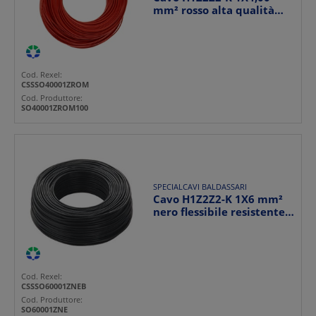
mm² rosso alta qualità
per impianti elettric...
Cod. Rexel:
CSSSO40001ZROM
Cod. Produttore:
SO40001ZROM100
SPECIALCAVI BALDASSARI
Cavo H1Z2Z2-K 1X6 mm²
nero flessibile resistente
per impianti ele...
Cod. Rexel:
CSSSO60001ZNEB
Cod. Produttore:
SO60001ZNE