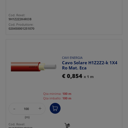
Cod. Rexel:
9H1Z2Z2K4ROB
Cod. Produttore:
020450001251070
CAVI ENERGIA
Cavo Solare H1Z2Z2-k 1X4
Ro Mat. Eca
€ 0,854
x 1 m
Qta minima:
100 m
Qta imballo:
100 m
-
+
(m)
Cod. Rexel: