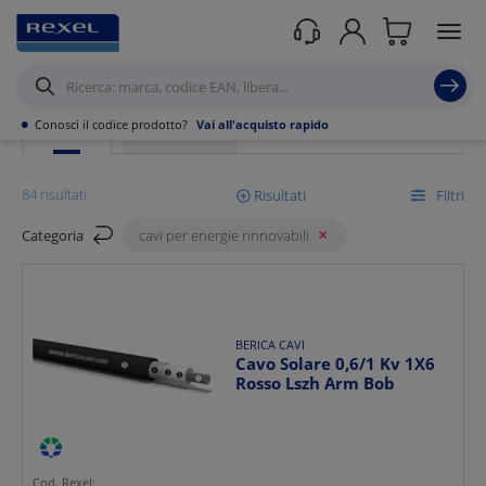
Rexel
/ Prodotti /
Cavi
/
Cavi per Energie Rinnovabili
•
Conosci il codice prodotto?
Vai all'acquisto rapido
PRODOTTI
SCOPRI DI PIÙ
84 risultati
Risultati
Filtri
Categoria
cavi per energie rinnovabili
Mostra
Ordina per
BERICA CAVI
Cavo Solare 0,6/1 Kv 1X6
Rosso Lszh Arm Bob
Cod. Rexel: