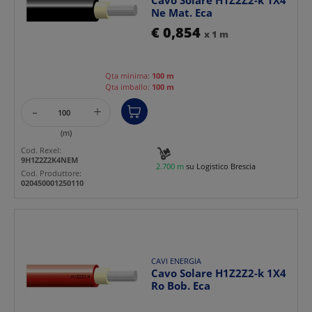
Ne Mat. Eca
€ 0,854
x 1 m
Qta minima:
100 m
Qta imballo:
100 m
-
+
(m)
Cod. Rexel:
9H1Z2Z2K4NEM
2.700 m
su Logistico Brescia
Cod. Produttore:
020450001250110
CAVI ENERGIA
Cavo Solare H1Z2Z2-k 1X4
Ro Bob. Eca