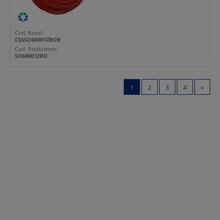
Cod. Rexel:
CSSSO60001ZROB
Cod. Produttore:
SO60001ZRO
1
2
3
4
»