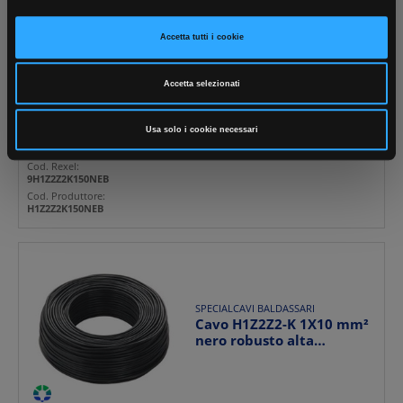
Accetta tutti i cookie
CAVI ENERGIA
Cavo solare H1Z2Z2-K
1x150 mm² bobina per
Accetta selezionati
impianti fotovoltaici a...
Usa solo i cookie necessari
Cod. Rexel:
9H1Z2Z2K150NEB
Cod. Produttore:
H1Z2Z2K150NEB
SPECIALCAVI BALDASSARI
Cavo H1Z2Z2-K 1X10 mm²
nero robusto alta
resistenza per installaz...