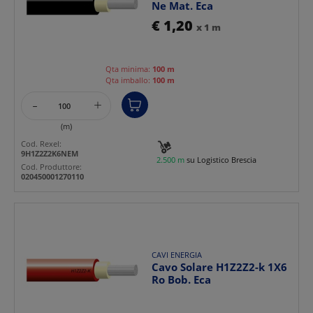
Ne Mat. Eca
€ 1,20
x 1 m
Qta minima:
100 m
Qta imballo:
100 m
-
+
(m)
Cod. Rexel:
9H1Z2Z2K6NEM
2.500 m
su Logistico Brescia
Cod. Produttore:
020450001270110
CAVI ENERGIA
Cavo Solare H1Z2Z2-k 1X6
Ro Bob. Eca