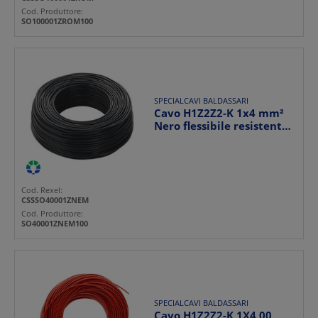
Cod. Produttore:
SO100001ZROM100
SPECIALCAVI BALDASSARI
Cavo H1Z2Z2-K 1x4 mm²
Nero flessibile resistente
per impianti ele...
Cod. Rexel:
CSSSO40001ZNEM
Cod. Produttore:
SO40001ZNEM100
SPECIALCAVI BALDASSARI
Cavo H1Z2Z2-K 1X4,00