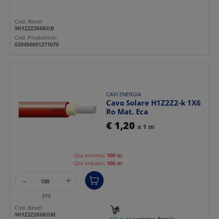
Cod. Rexel:
9H1Z2Z2K6ROB
Cod. Produttore:
020450001271070
CAVI ENERGIA
Cavo Solare H1Z2Z2-k 1X6
Ro Mat. Eca
€ 1,20
x 1 m
Qta minima:
100 m
Qta imballo:
100 m
-
+
(m)
Cod. Rexel:
9H1Z2Z2K6ROM
600 m
su Logistico Brescia