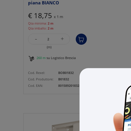
piana BIANCO
€ 18,75
x 1 m
Qta minima:
2 m
Qta imballo:
2 m
-
+
(m)
260 m
su Logistico Brescia
Cod. Rexel:
BOB01832
Cod. Produttore:
B01832
Cod. EAN:
8015892018325