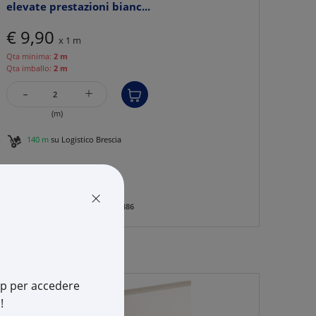
elevate prestazioni bianc...
€ 9,90
x 1 m
Qta minima:
2 m
Qta imballo:
2 m
-
+
(m)
140 m
su Logistico Brescia
Cod. Rexel:
BOB01848
Cod. Produttore:
B01848
×
Cod. EAN:
8015892018486
app per accedere
!