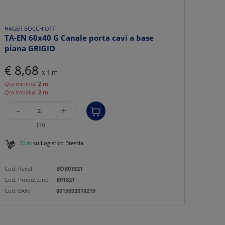
HAGER BOCCHIOTTI
TA-EN 60x40 G Canale porta cavi a base
piana GRIGIO
€ 8,68
x 1 m
Qta minima:
2 m
Qta imballo:
2 m
-
+
(m)
56 m
su Logistico Brescia
Cod. Rexel:
BOB01821
Cod. Produttore:
B01821
Cod. EAN:
8015892018219