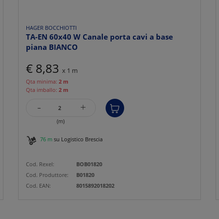
HAGER BOCCHIOTTI
TA-EN 60x40 W Canale porta cavi a base
piana BIANCO
€ 8,83
x 1 m
Qta minima:
2 m
Qta imballo:
2 m
-
+
(m)
76 m
su Logistico Brescia
Cod. Rexel:
BOB01820
Cod. Produttore:
B01820
Cod. EAN:
8015892018202