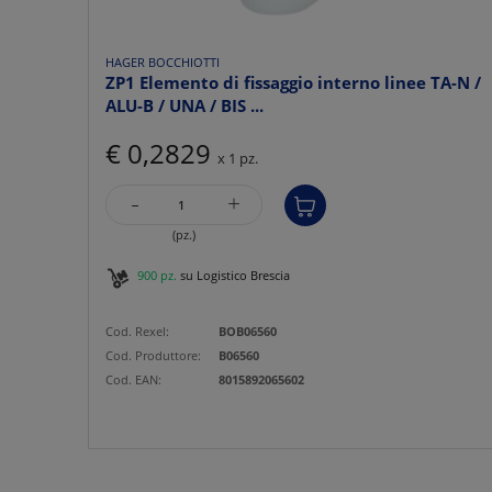
HAGER BOCCHIOTTI
ZP1 Elemento di fissaggio interno linee TA-N /
ALU-B / UNA / BIS ...
€ 0,2829
x 1 pz.
-
+
(pz.)
900 pz.
su Logistico Brescia
Cod. Rexel:
BOB06560
Cod. Produttore:
B06560
Cod. EAN:
8015892065602