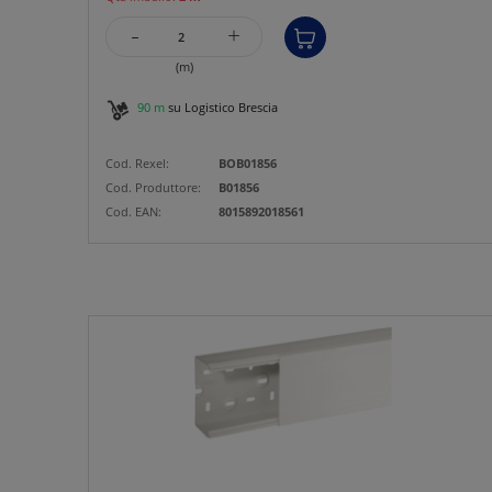
-
+
(m)
90 m
su Logistico Brescia
Cod. Rexel:
BOB01856
Cod. Produttore:
B01856
Cod. EAN:
8015892018561