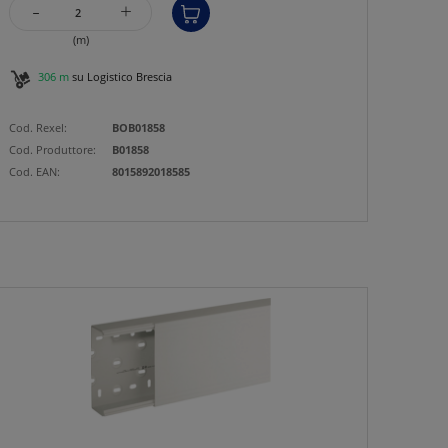
-
+
(m)
306 m
su Logistico Brescia
Cod. Rexel:
BOB01858
Cod. Produttore:
B01858
Cod. EAN:
8015892018585