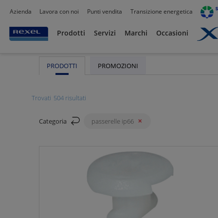
Azienda
Lavora con noi
Punti vendita
Transizione energetica
Rexel
/ Prodotti /
Canalizzazioni
/
Tubo PVC,Metallo,Guaine e 
Passerelle IP66
Prodotti
Servizi
Marchi
Occasioni
PRODOTTI
PROMOZIONI
Trovati
504 risultati
Categoria
passerelle ip66