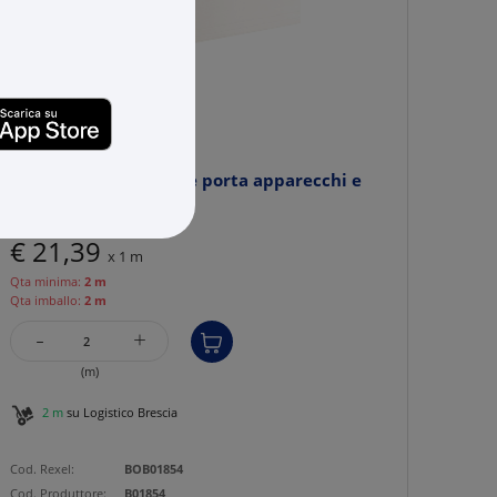
HAGER BOCCHIOTTI
TA-N 120x40 W Canale porta apparecchi e
porta cavi BIANCO
€ 21,39
x 1 m
Qta minima:
2 m
Qta imballo:
2 m
-
+
(m)
2 m
su Logistico Brescia
Cod. Rexel:
BOB01854
Cod. Produttore:
B01854