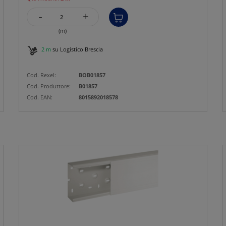
-
+
(m)
2 m
su Logistico Brescia
Cod. Rexel:
BOB01857
Cod. Produttore:
B01857
Cod. EAN:
8015892018578