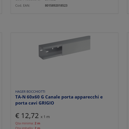
Cod. EAN:
8015892018523
HAGER BOCCHIOTTI
TA-N 60x60 G Canale porta apparecchi e
porta cavi GRIGIO
€ 12,72
x 1 m
Qta minima:
2 m
Qta imballo:
2 m