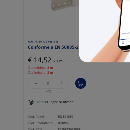
HAGER BOCCHIOTTI
Conforme a EN 50085-2-1.
€ 14,52
x 1 m
Qta minima:
2 m
Qta imballo:
2 m
-
+
(m)
32 m
su Logistico Brescia
Cod. Rexel:
BOB01850
Cod. Produttore:
B01850
Cod. EAN:
8015892018509