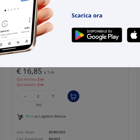
Scarica ora
HAGER BOCCHIOTTI
Canale porta apparecchi e porta cavi ad
elevate prestazioni bianc...
€ 16,85
x 1 m
Qta minima:
2 m
Qta imballo:
2 m
-
+
(m)
58 m
su Logistico Brescia
Cod. Rexel:
BOB01852
Cod. Produttore:
B01852