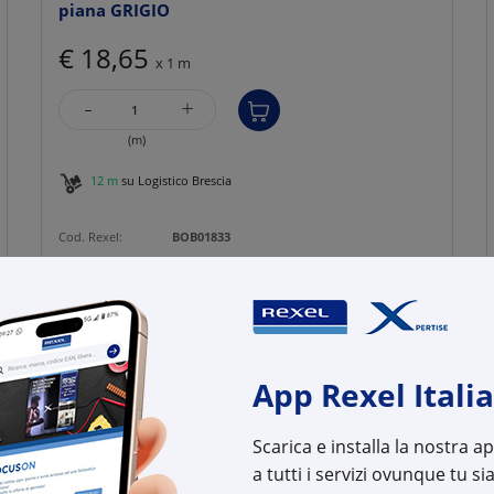
piana GRIGIO
€ 18,65
x 1 m
-
+
(m)
12 m
su Logistico Brescia
Cod. Rexel:
BOB01833
Cod. Produttore:
B01833
Cod. EAN:
8015892018332
App Rexel Italia
Scarica e installa la nostra 
a tutti i servizi ovunque tu sia