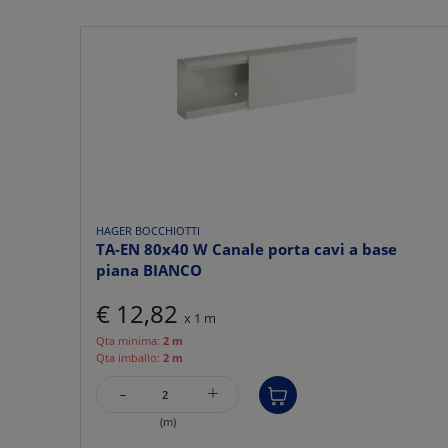
HAGER BOCCHIOTTI
TA-EN 80x40 W Canale porta cavi a base
piana BIANCO
€ 12,82
x 1 m
Qta minima:
2 m
Qta imballo:
2 m
-
+
(m)